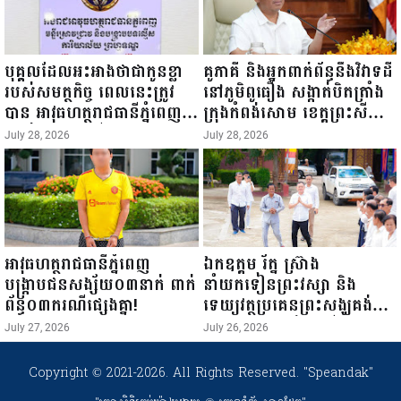
បុគ្គលដែលអះអាងថាជាកូនខ្លា
គូភាគី និងអ្នកពាក់ព័ន្ធនឹងវិវាទដី
របស់សមត្ថកិច្ច ពេលនេះត្រូវ
នៅភូមិពូធឿង សង្កាត់បិតត្រាំង
បាន អាវុធហត្ថរាជធានីភ្នំពេញ
ក្រុងកំពង់សោម ខេត្តព្រះសីហនុ
ឃាត់ខ្លួនបានហើយ!
បានស្រុះស្រួលឯកភាពយក
July 28, 2026
July 28, 2026
គោលការណ៍ឈ្នះ-ឈ្នះ ដើម្បី
ដោះស្រាយបញ្ចប់ករណីវិវាទ
នេះ។ ——————
អាវុធហត្ថរាជធានីភ្នំពេញ
ឯកឧត្តម រ័ត្ន ស្រ៊ាង
បង្ក្រាបជនសង្ស័យ០៣នាក់ ពាក់
នាំយកទៀនព្រះវស្សា និង
ព័ន្ធ០៣ករណីផ្សេងគ្នា!
ទេយ្យវត្ថុប្រគេនព្រះសង្ឃគង់ចាំ
ព្រះវស្សានៅវត្តកែវមុនី ក្នុង
July 27, 2026
July 26, 2026
សង្កាត់ព្រែកកំពឹស!
Copyright © 2021-2026. All Rights Reserved.
"Speandak"