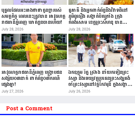
បុគ្គលដែលអះអាងថាជាកូនខ្លារបស់
គូភាគី និងអ្នកពាក់ព័ន្ធនឹងវិវាទដីនៅ
សមត្ថកិច្ច ពេលនេះត្រូវបាន អាវុធហត្ថ
ភូមិពូធឿង សង្កាត់បិតត្រាំង ក្រុង
រាជធានីភ្នំពេញ ឃាត់ខ្លួនបានហើយ!
កំពង់សោម ខេត្តព្រះសីហនុ បានស្រុះ
ស្រួលឯកភាពយកគោលការណ៍ឈ្នះ-
July 28, 2026
July 28, 2026
ឈ្នះ ដើម្បីដោះស្រាយបញ្ចប់ករណីវិវាទ
នេះ។ ——————
អាវុធហត្ថរាជធានីភ្នំពេញ បង្ក្រាបជន
ឯកឧត្តម រ័ត្ន ស្រ៊ាង នាំយកទៀនព្រះ
សង្ស័យ០៣នាក់ ពាក់ព័ន្ធ០៣ករណី
វស្សា និងទេយ្យវត្ថុប្រគេនព្រះសង្ឃគង់
ផ្សេងគ្នា!
ចាំព្រះវស្សានៅវត្តកែវមុនី ក្នុងសង្កាត់
ព្រែកកំពឹស!
July 27, 2026
July 26, 2026
Post a Comment