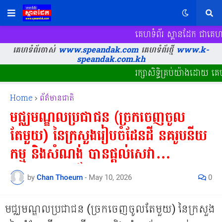
គេហទំព័រ ស្ពានដែក​ ជាគេហទ
គេហទំព័រចាស់
www.speandak.com
គេហទំព័រថ្មី
www.k-
speandak.com.kh
រក្សាសិទ្ធិគ្រប់យ៉ាងដោយ គ
Home
ព័ត៌មានជាតិ
មជ្ឈមណ្ឌលប្រជាជន (ច្រកចេញចូល
តែមួយ) នៃក្រសួងរៀបចំដែនដី នគរូបនីយ
កម្ម និងសំណង់ បានផ្តល់សេវា
សាធារណៈរហ័ស (Express
by
Chan Thoeurn
-
May 10, 2026
0
Service) នៅរដ្ឋបាលកណ្តាលក្រសួង
ជាលើកដំបូង ដោយបានចេញវិញ្ញាបនប័ត្រ
មជ្ឈមណ្ឌលប្រជាជន (ច្រកចេញចូលតែមួយ) នៃក្រសួង