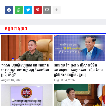
អត្ថបទផ្សេងៗ
ក្នុងសាលប្រជុំនៃបញ្ជាការដ្ឋានកងរាជ
ឯកឧត្តម រ័ត្ន ស្រ៊ាង ផ្ញើសារលិខិត
អាវុធហត្ថរាជធានីភ្នំពេញ តែមិនមែន
គោរពជូនពរ សម្ដេចតេជោ ហ៊ុន សែន
ប្រជុំ តើអ្វី?
ក្នុងឱកាសចម្រើនជន្មាយុ
August 04, 2026
August 04, 2026