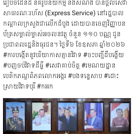
សម្គាល់ម្ចាស់អចលនវត្ថុ ចំនួន ១១០
រៀបចំដែនដី នគរូបនីយកម្ម និងសំណង់ បានផ្តល់សេវា
បណ្ណ ជូនប្រជាពលរដ្ឋនិងធុរជន...
សាធារណៈរហ័ស (Express Service) នៅរដ្ឋបាល
កណ្តាលក្រសួងជាលើកដំបូង ដោយបានចេញវិញ្ញាបន
ប័ត្រសម្គាល់ម្ចាស់អចលនវត្ថុ ចំនួន ១១០ បណ្ណ ជូន
ប្រជាពលរដ្ឋនិងធុរជន។ ថ្ងៃ​ទី​៦ ខែ​ឧសភា ឆ្នាំ​២០២៦
#ការបង្កើតនូវបរិយាកាសគ្មានវិវាទ #ចះបញ្ជីដីបង្ហើយ
#បញចប់វិវាទដីធ្លី #សេវាគាប់ចិត្ត #រមណយដ្ឋាន
បេតិកភណ្ឌពិភពលោកអង្គរ #បងទន្លេសាប #ដោះ
ស្រាយវិវាទបុរី​ #កអក