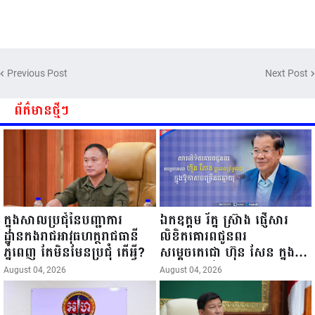
Previous Post
Next Post
ព័ត៌មានថ្មីៗ
ក្នុងសាលប្រជុំនៃបញ្ជាការ
ឯកឧត្តម រ័ត្ន ស្រ៊ាង ផ្ញើសារ
ដ្ឋានកងរាជអាវុធហត្ថរាជធានី
លិខិតគោរពជូនពរ
ភ្នំពេញ តែមិនមែនប្រជុំ តើអ្វី?
សម្ដេចតេជោ ហ៊ុន សែន ក្នុង
ឱកាសចម្រើនជន្មាយុ
August 04, 2026
August 04, 2026