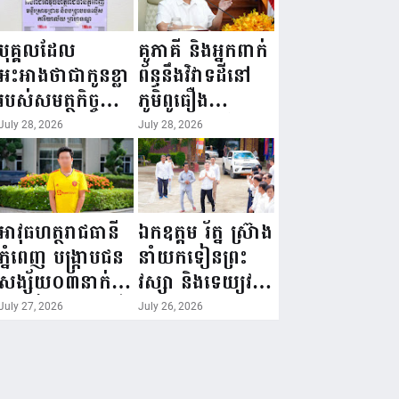
បុគ្គលដែល
គូភាគី និងអ្នកពាក់
អះអាងថាជាកូនខ្លា
ព័ន្ធនឹងវិវាទដីនៅ
របស់សមត្ថកិច្ច
ភូមិពូធឿង
ពេលនេះត្រូវបាន
សង្កាត់បិតត្រាំង
July 28, 2026
July 28, 2026
អាវុធហត្ថរាជធានី
ក្រុងកំពង់សោម
ភ្នំពេញ ឃាត់ខ្លួន
ខេត្តព្រះសីហនុ
បានហើយ!
បានស្រុះស្រួល
ឯកភាពយក
អាវុធហត្ថរាជធានី
ឯកឧត្តម រ័ត្ន ស្រ៊ាង
គោលការណ៍ឈ្នះ-
ភ្នំពេញ បង្ក្រាបជន
នាំយកទៀនព្រះ
ឈ្នះ ដើម្បីដោះ
សង្ស័យ០៣នាក់
វស្សា និងទេយ្យវត្ថុ
ស្រាយបញ្ចប់ករណី
ពាក់ព័ន្ធ០៣ករណី
ប្រគេនព្រះសង្ឃគង់
July 27, 2026
July 26, 2026
វិវាទនេះ។
ផ្សេងគ្នា!
ចាំព្រះវស្សានៅ
——————
វត្តកែវមុនី ក្នុង
សង្កាត់ព្រែកកំពឹស!