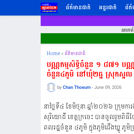
ព័ត៌មានជាតិ
អន្តរជាតិ
ព័ត
គេហទំព
Home
ព័ត៌មានជាតិ
បណ្ណកម្មសិទ្ធិចំនួន ១ ៨៧១ បណ្ណ
ចំនួន៤ភូមិ នៅឃុំ២ធ្នូ ស្រុកស្នួល 
by
Chan Thoeurn
-
June 09, 2026
នាថ្ងៃ​ទី​៤ ខែ​មិថុនា ឆ្នាំ​២០២៦ ក្រុមក
សុរិយោដី ខេត្តក្រចេះ​ បានចូលរួមពិធីច
ពលរដ្ឋចំនួន ៤ភូមិ ក្នុងភូមិជេីងឃ្លូ ភ