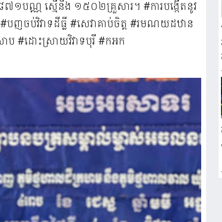
​ ១៨៧១បណ្ណ​ ស្មេីនឹង​ ១៥០២គ្រួសារ​។ #ការបង្កើតនូវ
យ #បញចប់វិវាទដីធ្លី #សេវាគាប់ចិត្ត #រមណយដឋាន
ាប #ដោះស្រាយវិវាទបុរី​ #កអក