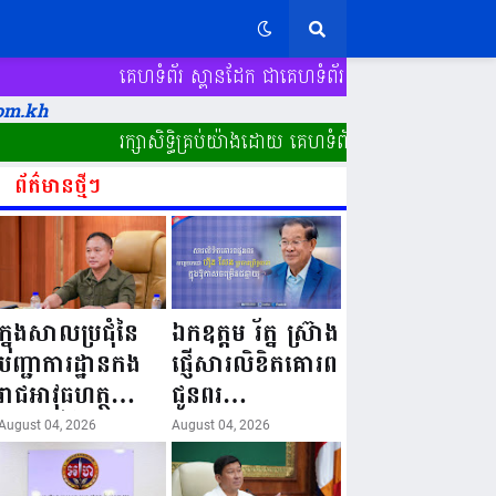
គេហទំព័រ ស្ពានដែក​ ជាគេហទំព័រ ដែនជាតិ "www.k-speandak.co
om.kh
រក្សាសិទ្ធិគ្រប់យ៉ាងដោយ គេហទំព័រ ស្ពានដែក​ "www.speandak
ព័ត៌មានថ្មីៗ
ក្នុងសាលប្រជុំនៃ
ឯកឧត្តម រ័ត្ន ស្រ៊ាង
បញ្ជាការដ្ឋានកង
ផ្ញើសារលិខិតគោរព
រាជអាវុធហត្ថ
ជូនពរ
រាជធានីភ្នំពេញ តែ
សម្ដេចតេជោ ហ៊ុន
August 04, 2026
August 04, 2026
មិនមែនប្រជុំ តើអ្វី?
សែន ក្នុងឱកាស
ចម្រើនជន្មាយុ