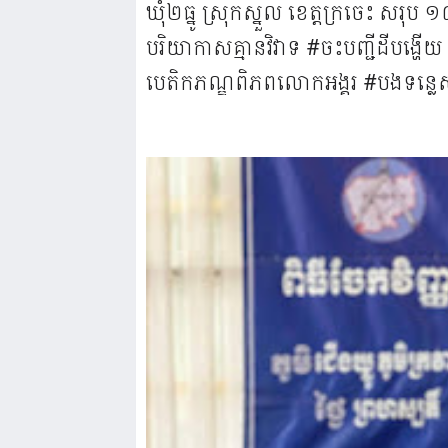
ឃុំ២ធ្នូ ស្រុកស្នួល ខេត្តក្រចេះ សរុប
បរិយាកាសគ្មានវិវាទ #ចះបញ្ជីដីបង្ហើ
បេតិកភណ្ឌពិភពលោកអង្គរ #បងទន្លេស