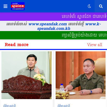
គេហទំព័រ ស្ពានដែក​ ជាគេហទំព
គេហទំព័រចាស់
www.speandak.com
គេហទំព័រថ្មី
www.k-
speandak.com.kh
រក្សាសិទ្ធិគ្រប់យ៉ាងដោយ គេ
Read more
View all
ព័ត៌មានជាតិ
ព័ត៌មានជាតិ