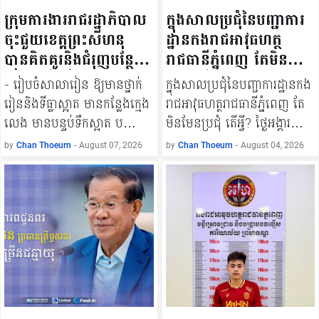
ក្រុមការងាររាជរដ្ឋាភិបាល
ក្នុងសាលប្រជុំនៃបញ្ជាការ
ចុះជួយខេត្តព្រះសីហនុ
ដ្ឋានកងរាជអាវុធហត្ថ
បានគិតគូរនិងជំរុញបន្ថែម
រាជធានីភ្នំពេញ តែមិនមែន
ទៀតលើវិស័យអប់រំ និង
ប្រជុំ តើអ្វី?
- រៀបចំសាលារៀន ឱ្យមានថ្នាក់
ក្នុងសាលប្រជុំនៃបញ្ជាការដ្ឋានកង
វិស័យសុខាភិបាល ប្រកប
រៀននិងទីធ្លាស្អាត មានកន្លែងក្មេង
រាជអាវុធហត្ថរាជធានីភ្នំពេញ តែ
ដោយភាពនវានុវត្ត
លេង មានបន្ទប់ទឹកស្អាត បណ្តុះ
មិនមែនប្រជុំ តើអ្វី? ថ្ងៃអង្គារ
ឆ្លើយតបតម្រូវការ ទំនៀម
ផ្នត់គំនិត និងទម្លា…
៦រោច ខែទុតិយាសាឍ …
by
Chan Thoeurn
-
August 07, 2026
by
Chan Thoeurn
-
August 04, 2026
ទម្លាប់នៃការរស់នៅ
របស់បងប្អូនប្រជាពលរដ្ឋ
ដើម្បីឱ្យវិស័យនេះរីកចម្រើន
បង្ការកុំអោយពលរដ្ឋមាន
ជំងឺ ធ្វើឱ្យពួកគាត់មានសុខ
ភាពល្អ ជាប្រជាជនសកល
តាមរយ:៖...