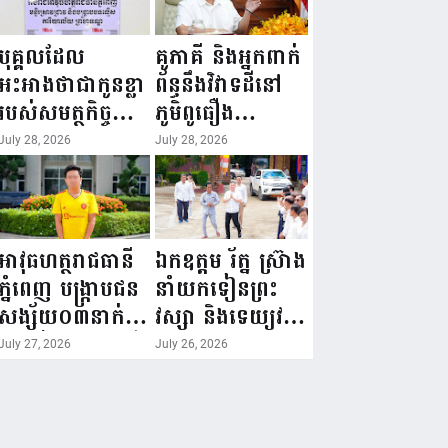
បុគ្គលដែល
គូភាគី និងអ្នកពាក់
អះអាងថាជាកូនខ្លា
ព័ន្ធនឹងវិវាទដីនៅ
របស់សមត្ថកិច្ច
ភូមិពូធឿង
ពេលនេះត្រូវបាន
សង្កាត់បិតត្រាំង
July 28, 2026
July 28, 2026
អាវុធហត្ថរាជធានី
ក្រុងកំពង់សោម
ភ្នំពេញ ឃាត់ខ្លួន
ខេត្តព្រះសីហនុ
បានហើយ!
បានស្រុះស្រួល
ឯកភាពយក
អាវុធហត្ថរាជធានី
ឯកឧត្តម រ័ត្ន ស្រ៊ាង
គោលការណ៍ឈ្នះ-
ភ្នំពេញ បង្ក្រាបជន
នាំយកទៀនព្រះ
ឈ្នះ ដើម្បីដោះ
សង្ស័យ០៣នាក់
វស្សា និងទេយ្យវត្ថុ
ស្រាយបញ្ចប់ករណី
ពាក់ព័ន្ធ០៣ករណី
ប្រគេនព្រះសង្ឃគង់
July 27, 2026
July 26, 2026
វិវាទនេះ។
ផ្សេងគ្នា!
ចាំព្រះវស្សានៅ
——————
វត្តកែវមុនី ក្នុង
សង្កាត់ព្រែកកំពឹស!