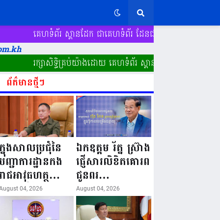
គេហទំព័រ ស្ពានដែក​ ជាគេហទំព័រ ដែនជាតិ "www.k-speanda
om.kh
រក្សាសិទ្ធិគ្រប់យ៉ាងដោយ គេហទំព័រ ស្ពានដែក​ "www.spea
ព័ត៌មានថ្មីៗ
ក្នុងសាលប្រជុំនៃ
ឯកឧត្តម រ័ត្ន ស្រ៊ាង
បញ្ជាការដ្ឋានកង
ផ្ញើសារលិខិតគោរព
រាជអាវុធហត្ថ
ជូនពរ
រាជធានីភ្នំពេញ តែ
សម្ដេចតេជោ ហ៊ុន
August 04, 2026
August 04, 2026
មិនមែនប្រជុំ តើអ្វី?
សែន ក្នុងឱកាស
ចម្រើនជន្មាយុ