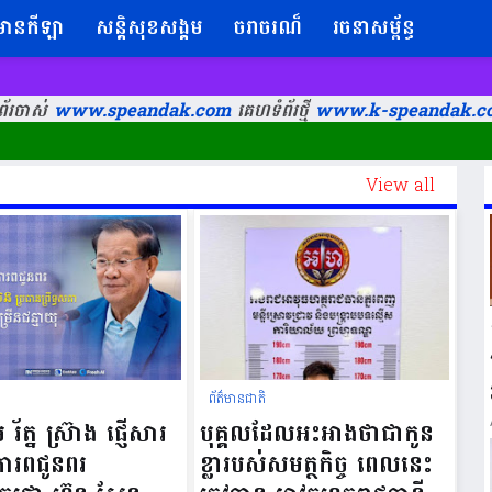
៌មានកីឡា
សន្តិសុខសង្គម
ចរាចរណ៏
រចនាសម្ព័ន្ធ
័រចាស់
www.speandak.com
គេហទំព័រថ្មី
www.k-speandak.c
View all
ព័ត៌មានជាតិ
រ័ត្ន ស្រ៊ាង ផ្ញើសារ
បុគ្គលដែលអះអាងថាជាកូន
ោរពជូនពរ
ខ្លារបស់សមត្ថកិច្ច ពេលនេះ