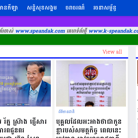
៌មានកីឡា
សន្តិសុខសង្គម
ចរាចរណ៏
រចនាសម្ព័ន្ធ
័រចាស់
www.speandak.com
គេហទំព័រថ្មី
www.k-speandak.c
View all
ព័ត៌មានជាតិ
រ័ត្ន ស្រ៊ាង ផ្ញើសារ
បុគ្គលដែលអះអាងថាជាកូន
ោរពជូនពរ
ខ្លារបស់សមត្ថកិច្ច ពេលនេះ