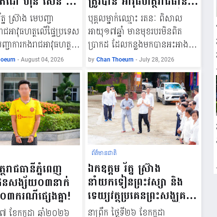
តេជោ ហ៊ុន សែន ក្នុង
ត្រូវបាន អាវុធហត្ថរាជធានី
្រើនជន្មាយុ
ភ្នំពេញ ឃាត់ខ្លួនបានហើយ!
ត្ន ស្រ៊ាង មេបញ្ជា
បុគ្គលម្នាក់ឈ្មោះ រតនៈ ពិសាល
ាជអាវុធហត្ថលើផ្ទៃប្រទេស
អាយុ១៧ឆ្នាំ មានមុខរបរមិនពិត
ញ្ជាការកងរាជអាវុធហត្ថ
ប្រាកដ ដែលកន្លងមកបានអះអាងថា
្នំពេញ សូមផ…
ខ្លួនជាកូនខ្លារបស់សមត្ថក…
oeurn
-
August 04, 2026
by
Chan Thoeurn
-
July 28, 2026
ព័ត៌មានជាតិ
ឯកឧត្តម រ័ត្ន ស្រ៊ាង
្ថរាជធានីភ្នំពេញ
នាំយកទៀនព្រះវស្សា និង
ាបជនសង្ស័យ០៣នាក់
ទេយ្យវត្ថុប្រគេនព្រះសង្ឃគង់
្ធ០៣ករណីផ្សេងគ្នា!
ចាំព្រះវស្សានៅវត្តកែវមុនី ក្នុង
នាព្រឹក ថ្ងៃទី២៦ ខែកក្កដា
២៧ ខែកក្កដា ឆ្នាំ២០២៦