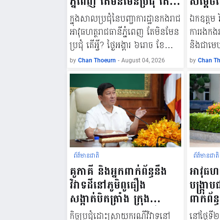
ភ្នំពេញ តែមិនមែនប្រជុំ តើ
សម្ដេច
អ្វី?
ឱកាសចម
ក្នុងសាលប្រជុំនៃបញ្ជាការដ្ឋានកងរាជ
ឯកឧត្តម រ័
អាវុធហត្ថរាជធានីភ្នំពេញ តែមិនមែន
ការរងកងរ
ប្រជុំ តើអ្វី? ថ្ងៃអង្គារ ៦រោច ខែ
និងជាមេប
ទុតិយាសាឍ …
រាជធានីភ
by
Chan Thoeurn
-
August 04, 2026
by
Chan Th
ព័ត៌មានជាតិ
ព័ត៌មានជាតិ
គូភាគី និងអ្នកពាក់ព័ន្ធនឹង
អាវុធហត
វិវាទដីនៅភូមិពូធឿង
បង្ក្រ
សង្កាត់បិតត្រាំង ក្រុង
ពាក់ព័ន
កំពង់សោម ខេត្តព្រះសីហនុ
កិច្ចប្រជុំដោះស្រាយករណីវិវាទនៅ
នៅថ្ងៃទី