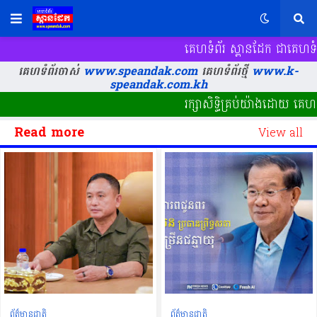
គេហទំព័រ ស្ពានដែក​ ជាគេហទំ
គេហទំព័រចាស់
www.speandak.com
គេហទំព័រថ្មី
www.k-
speandak.com.kh
រក្សាសិទ្ធិគ្រប់យ៉ាងដោយ គេ
Read more
View all
ព័ត៌មានជាតិ
ព័ត៌មានជាតិ