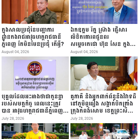
ក្នុងសាលប្រជុំនៃបញ្ជាការ
ឯកឧត្តម រ័ត្ន ស្រ៊ាង ផ្ញើសារ
ដ្ឋានកងរាជអាវុធហត្ថរាជធានី
លិខិតគោរពជូនពរ
ភ្នំពេញ តែមិនមែនប្រជុំ តើអ្វី?
សម្ដេចតេជោ ហ៊ុន សែន ក្នុង
ឱកាសចម្រើនជន្មាយុ
August 04, 2026
August 04, 2026
បុគ្គលដែលអះអាងថាជាកូនខ្លា
គូភាគី និងអ្នកពាក់ព័ន្ធនឹងវិវាទដី
របស់សមត្ថកិច្ច ពេលនេះត្រូវ
នៅភូមិពូធឿង សង្កាត់បិតត្រាំង
បាន អាវុធហត្ថរាជធានីភ្នំពេញ
ក្រុងកំពង់សោម ខេត្តព្រះសីហនុ
ឃាត់ខ្លួនបានហើយ!
បានស្រុះស្រួលឯកភាពយក
July 28, 2026
July 28, 2026
គោលការណ៍ឈ្នះ-ឈ្នះ ដើម្បី
ដោះស្រាយបញ្ចប់ករណីវិវាទ